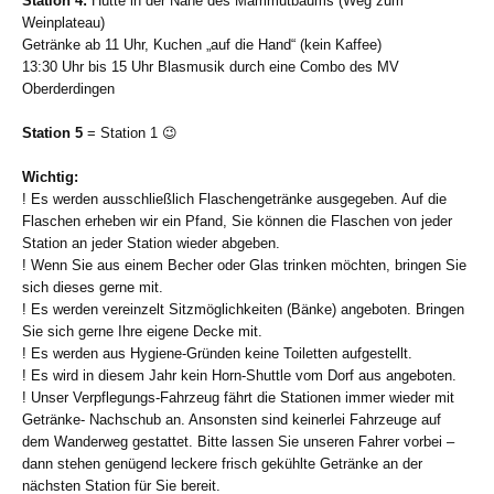
Station 4:
Hütte in der Nähe des Mammutbaums (Weg zum
Weinplateau)
Getränke ab 11 Uhr, Kuchen „auf die Hand“ (kein Kaffee)
13:30 Uhr bis 15 Uhr Blasmusik durch eine Combo des MV
Oberderdingen
Station 5
= Station 1 😉
Wichtig:
! Es werden ausschließlich Flaschengetränke ausgegeben. Auf die
Flaschen erheben wir ein Pfand, Sie können die Flaschen von jeder
Station an jeder Station wieder abgeben.
! Wenn Sie aus einem Becher oder Glas trinken möchten, bringen Sie
sich dieses gerne mit.
! Es werden vereinzelt Sitzmöglichkeiten (Bänke) angeboten. Bringen
Sie sich gerne Ihre eigene Decke mit.
! Es werden aus Hygiene-Gründen keine Toiletten aufgestellt.
! Es wird in diesem Jahr kein Horn-Shuttle vom Dorf aus angeboten.
! Unser Verpflegungs-Fahrzeug fährt die Stationen immer wieder mit
Getränke- Nachschub an. Ansonsten sind keinerlei Fahrzeuge auf
dem Wanderweg gestattet. Bitte lassen Sie unseren Fahrer vorbei –
dann stehen genügend leckere frisch gekühlte Getränke an der
nächsten Station für Sie bereit.