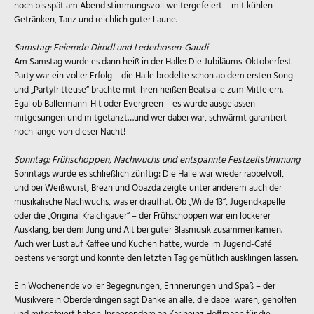
noch bis spät am Abend stimmungsvoll weitergefeiert – mit kühlen
Getränken, Tanz und reichlich guter Laune.
Samstag: Feiernde Dirndl und Lederhosen-Gaudi
Am Samstag wurde es dann heiß in der Halle: Die Jubiläums-Oktoberfest-
Party war ein voller Erfolg – die Halle brodelte schon ab dem ersten Song
und „Partyfritteuse“ brachte mit ihren heißen Beats alle zum Mitfeiern.
Egal ob Ballermann-Hit oder Evergreen – es wurde ausgelassen
mitgesungen und mitgetanzt…und wer dabei war, schwärmt garantiert
noch lange von dieser Nacht!
Sonntag: Frühschoppen, Nachwuchs und entspannte Festzeltstimmung
Sonntags wurde es schließlich zünftig: Die Halle war wieder rappelvoll,
und bei Weißwurst, Brezn und Obazda zeigte unter anderem auch der
musikalische Nachwuchs, was er draufhat. Ob „Wilde 13“, Jugendkapelle
oder die „Original Kraichgauer“ – der Frühschoppen war ein lockerer
Ausklang, bei dem Jung und Alt bei guter Blasmusik zusammenkamen.
Auch wer Lust auf Kaffee und Kuchen hatte, wurde im Jugend-Café
bestens versorgt und konnte den letzten Tag gemütlich ausklingen lassen.
Ein Wochenende voller Begegnungen, Erinnerungen und Spaß – der
Musikverein Oberderdingen sagt Danke an alle, die dabei waren, geholfen