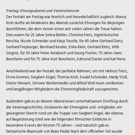
Freitag: Ehrungsabend und Vereinshistorie
Der Festakt am Freitag war feierlich und freundschaftlich zugleich. Marius
Kroh durfte als Moderator des Abends zunächst Ehrungen für diejenigen
durchführen, die dem Verein schon seit vielen Jahren die Treue halten:
Dies waren für 25 Jahre Selina Bühler, Christina Fretz, Ingrid Kutschal-
Recchia, Nicole Schneider und Katja Treutle, für 40 Jahre Gerhard Dietz,
Gerhard Freyburger, Bernhard Kessler, Erika Klein, Gerhard Klotz, Willi
Siegrist, für 50 Jahre Peter Astalosch und Georg Fischer, 70 Jahre: Hans
Bonzheim und für 75 Jahre Kurt Bonzheim, Edmund Daniel und Karl Renz.
Anschließend war der Festakt der perfekte Rahmen, um mit Helmut Fretz,
Elvira Gromes, Siegbert Kögel, Thomas Kroh, Ewald Schneider, Hardy Stoll,
Dieter Weisert, Simone Weißenrieder und Alfred Woll neun verdienten
und langjährigen Mitgliedern die Ehrenmitgliedschaft zuzusprechen.
Außerdem gab es an diesem Abend einen unterhaltsamen Streifzug durch
die Vereinsgeschichte, Grußworte der Ehrengäste und -mitglieder, ein
gelungener Sketch rund um die Truppe von Siegbert Kögel, der ebenso
auf Begeisterung stieß wie die folgenden filmischen Einblicke in
besondere Events der letzten 75 Jahren – und natürlich gab es
fantastische Blasmusik von Brass Pedal. Nach dem offiziellen Teil wurde