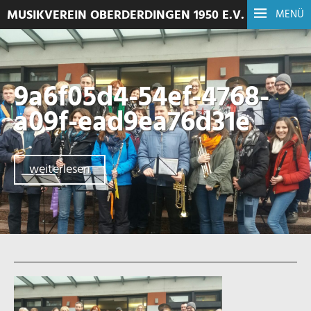
MUSIKVEREIN OBERDERDINGEN 1950 E.V.
MENÜ
9a6f05d4-54ef-4768-
a09f-ead9ea76d31e
weiterlesen