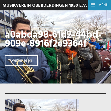
MUSIKVEREIN OBERDERDINGEN 1950 E.V.
MENÜ
a0abda98-61d2-44bd-
909e-8916f2e9364f
weiterlesen